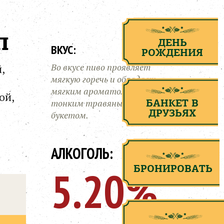
П
ДЕНЬ
ВКУС:
РОЖДЕНИЯ
Во вкусе пиво проявляет
,
мягкую горечь и обладает
мягким ароматом с
ой,
БАНКЕТ В
тонким травяным
ДРУЗЬЯХ
букетом.
АЛКОГОЛЬ:
БРОНИРОВАТЬ
5.20%