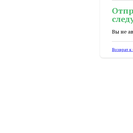
Отпр
след
Вы не а
Возврат к