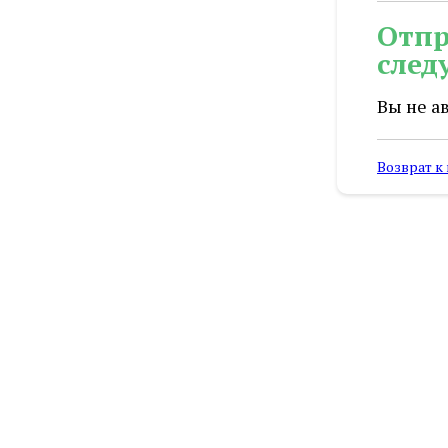
Отпр
след
Вы не а
Возврат к